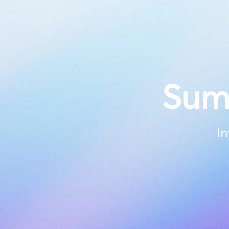
Sum
In