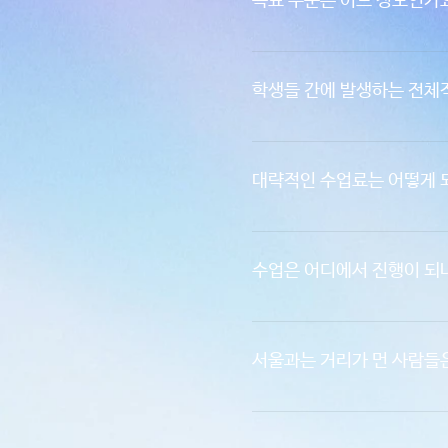
목표 수준은 어느 정도인가
력은 정말 중요한 요소이지만 독
는 법을 배워야합니다. 이를 전
1300-1450점대의 학생들은
간을 거쳐야 습관화 할 수 있다
하시면 될 것 같습니다. 1560
학생들 간에 발생하는 전체
있는 학생들이 자신의 한계를 뛰
받을 것 같다고 생각하셔도 괜
3번 질문에 답해있는 것처럼 다
록 디자인 하였습니다.
단하여 최고의 점수를 받을 수 
대략적인 수업료는 어떻게 
고 있고 어떤 솔루션을 제공할 
터무니 없이 비싼 다른 유학원들
를 생각하여 값을 책정한 것을 
수업은 어디에서 진행이 되
되어 있습니다. 이들을 큰 구상
대면 수업은 서울시 강남구에서
서울과는 거리가 먼 사람들
서울과 거리가 먼 학생들은 본 
면 카카오톡 플러스 친구 태코 T