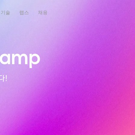
기술
랩스
채용
camp
다!