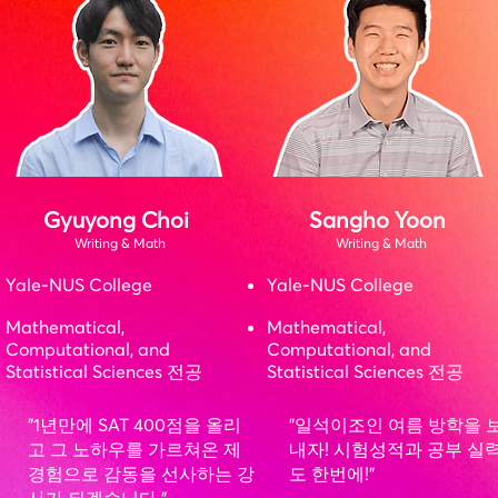
Gyuyong Choi
Sangho Yoon
Writing & Math
Writing & Math
Yale-NUS College
Yale-NUS College
Mathematical,
Mathematical,
Computational, and
Computational, and
Statistical Sciences 전공
Statistical Sciences 전공
"1년만에 SAT 400점을 올리
"일석이조인 여름 방학을 
고 그 노하우를 가르쳐온 제
내자! 시험성적과 공부 실
경험으로 감동을 선사하는 강
도 한번에!"