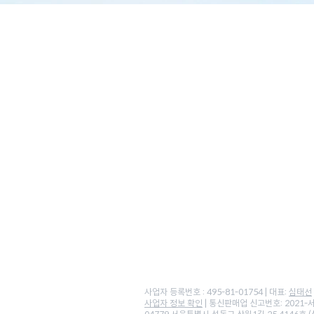
홈페이지
팀 소개
태코 교육
태코 기술
태코 랩스
태코
사업자 등록번호 : 495-81-01754 | 대표:
심태선
사업자 정보 확인
| 통신판매업 신고번호: 2021-